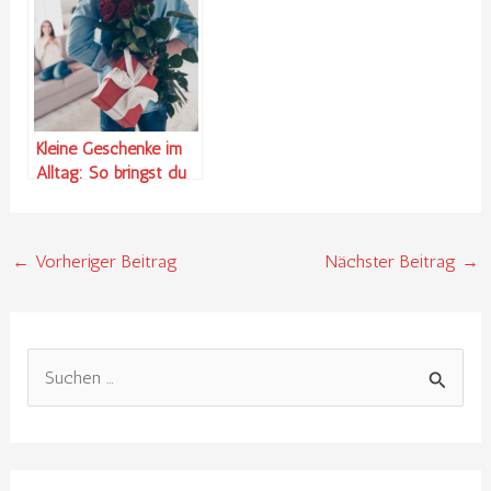
Kleine Geschenke im
Alltag: So bringst du
deine Aufmerksamkeit
zum Ausdruck
←
Vorheriger Beitrag
Nächster Beitrag
→
S
u
c
h