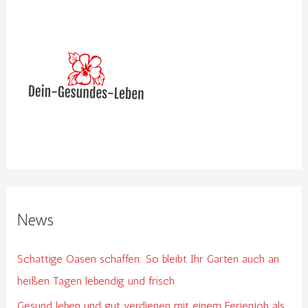
e
n
n
a
c
h
:
News
Schattige Oasen schaffen: So bleibt Ihr Garten auch an
heißen Tagen lebendig und frisch
Gesund leben und gut verdienen mit einem Ferienjob als