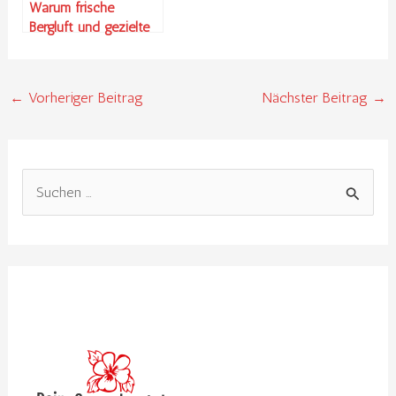
Warum frische
Bergluft und gezielte
Bewegung dein
Muskel-Reset sein
können
←
Vorheriger Beitrag
Nächster Beitrag
→
S
u
c
h
e
n
n
a