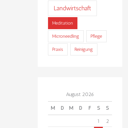
Landwirtschaft
Meditation
Microneedling
Pflege
Praxis
Reinigung
August 2026
M
D
M
D
F
S
S
1
2