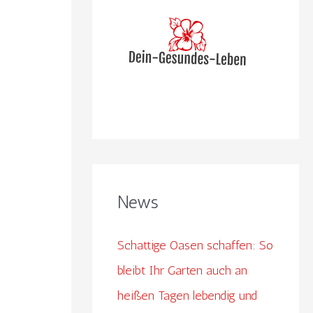
n
n
a
c
h
:
News
Schattige Oasen schaffen: So
bleibt Ihr Garten auch an
heißen Tagen lebendig und