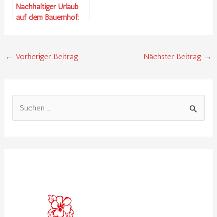
Nachhaltiger Urlaub
auf dem Bauernhof:
Natur pur erleben
←
Vorheriger Beitrag
Nächster Beitrag
→
S
u
c
h
e
n
n