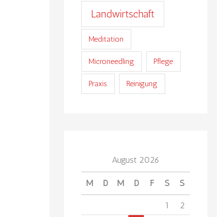
Landwirtschaft
Meditation
Microneedling
Pflege
Praxis
Reinigung
August 2026
M
D
M
D
F
S
S
1
2