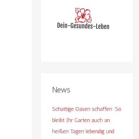
n
n
a
c
h
:
News
Schattige Oasen schaffen: So
bleibt Ihr Garten auch an
heißen Tagen lebendig und