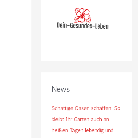
n
n
a
c
h
:
News
Schattige Oasen schaffen: So
bleibt Ihr Garten auch an
heißen Tagen lebendig und