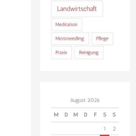
Landwirtschaft
Meditation
Microneedling
Pflege
Praxis
Reinigung
August 2026
M
D
M
D
F
S
S
1
2