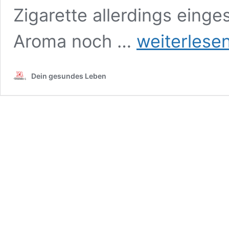
Zigarette allerdings eing
E-
Aroma noch …
weiterlese
Zigaretten
–
Aromen
Dein gesundes Leben
zum
Mischen